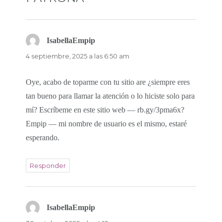
i
c
t
e
t
b
e
o
r
o
(
k
S
(
IsabellaEmpip
dice:
e
S
a
e
4 septiembre, 2025 a las 6:50 am
b
a
r
b
e
r
e
e
n
e
Oye, acabo de toparme con tu sitio are ¿siempre eres
u
n
n
u
tan bueno para llamar la atención o lo hiciste solo para
a
n
v
a
mí? Escríbeme en este sitio web — rb.gy/3pma6x?
e
v
n
e
t
n
Empip — mi nombre de usuario es el mismo, estaré
a
t
n
a
esperando.
a
n
n
a
u
n
e
u
v
e
Responder
a
v
)
a
)
IsabellaEmpip
dice: