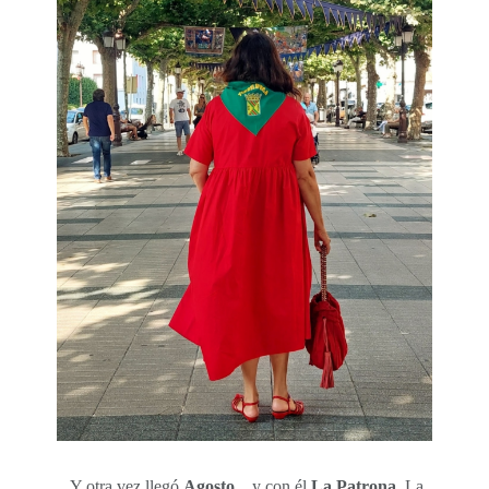
.Y otra vez llegó
Agosto
…y con él
La Patrona
. La